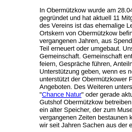
In Obermützkow wurde am 28.04.
gegründet und hat aktuell 11 Mit
des Vereins ist das ehemalige L
Ortskern von Obermützkow befin
vergangenen Jahren, aus Spend
Teil erneuert oder umgebaut. Uns
Gemeinschaft. Gemeinschaft ent
feiern, Gespräche führen, Antei
Unterstützung geben, wenn es nö
unterstützt der Obermützkower Fr
Angeboten. Des Weiteren unterst
"
Chance Natur
" oder gerade aktu
Gutshof Obermützkow betreibe
ein alter Speicher, der zum Mus
vergangenen Zeiten bestaunen k
wir seit Jahren Sachen aus der