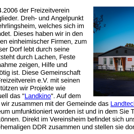
2006 der Freizeitverein
glieder. Dreh- und Angelpunkt
ehrlingsheim, welches sich im
det. Dieses haben wir in den
en einheimischer Firmen, zum
er Dorf lebt durch seine
steht durch Lachen, Feste
lnahme zeigen, Hilfe und
tig ist. Diese Gemeinschaft
eizeitverein e.V. mit seinen
ützen wir Projekte wie
ell das "
Landkino
". Auf dem
n wir zusammen mit der Gemeinde das
Landte
eum umfunktioniert worden ist und in dem Sie 
önnen. Direkt im Vereinsheim befindet sich u
 ehemaligen DDR zusammen und stellen sie dor